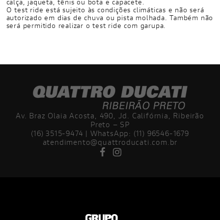
calça, jaqueta, tênis ou bota e capacete.
O test ride está sujeito às condições climáticas e não será
autorizado em dias de chuva ou pista molhada. Também não
será permitido realizar o test ride com garupa.
Av. Braz Olaia Acosta, 490, Jd. Califórnia, Ribeirão
Preto – SP
(16) 3515-9474 | WhatsApp: (11) 96546-1679
atendimento@quattroducati.com.br