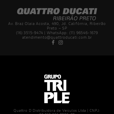
Av. Braz Olaia Acosta, 490, Jd. Califórnia, Ribeirão
Preto – SP
(16) 3515-9474 | WhatsApp: (11) 96546-1679
atendimento@quattroducati.com.br
Quattro D Distribuidora de Veiculos Ltda | CNPJ: